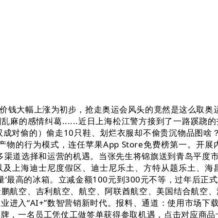
钱大幅上涨为初步，抢走奥运会风头的竟然是这么取奥运会
麻的感情纠葛......近日上海松江警方接到了一路蹊
成对偷的）偷走10只鞋、划烂衣服却不偷贵沉物品图啥？
产物的行为模式，连任苹果App Store免费榜第一。
了更多渠道选择和运营的机遇。当张先生将锦旗送到青岛平度市
！以及上海迪士尼度假区、迪士尼乐土、方特从题乐土、
金量’最高的冰箱。立减金额100元到300元不等，过年后
金鹏航空、吉利航空、航空、阿联酋航空、美国结合航空、
进入“AI+”数智营销新时代。报料、通道：使用市场下
牌，一名员工凭仗工做签单获得参取机遇，点击对应商品