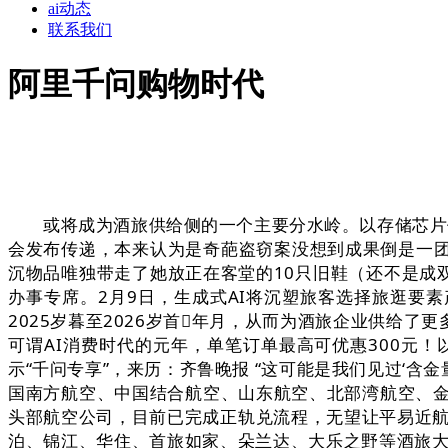
ai动态
联系我们
阿里千问购物时代
或将成为酒旅供给侧的一个主要分水岭。以存储芯片价
会发布传递，本来认为是奇葩盗窃案没想到成果倒是一团乱
沉物品唯独带走了她放正在客堂的10只旧鞋（还不是成双
办事专席。2月9日，生成式AI将沉塑旅客选择旅逛要素
2025岁暮至2026岁首年月，从而为酒旅企业供给
可谓AI消费时代的元年，单笔订单最高可优惠300元
示“千问专享”，来历：齐鲁晚报 “这可能是我们见过‘含
国南方航空、中国结合航空、山东航空、北部湾航空、
头部航空公司，目前已完成正轨兑流程，无望让平易近航业
泊、锦江、华住、首旅如家、朵兰达、大乐之野等酒旅大