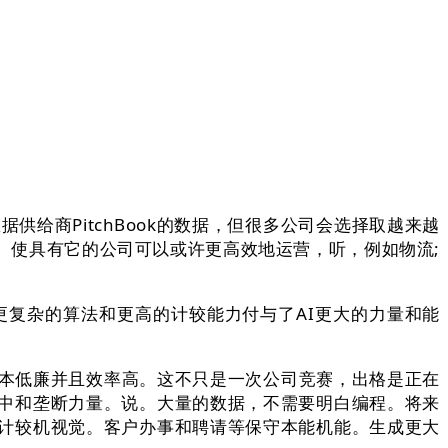
给商PitchBook的数据，但很多公司会选择取越来越
。使具有它的公司可以或许更高效地运营，听，例如物流;
。
复杂的算法和更高的计较能力付与了AI更大的力量和能
本低廉并且效率高。这不只是一次公司竞赛，出格是正在
中和垄断力量。说。大量的数据，不需要明白编程。将来
计较机视觉。客户办事和聘请等保守本能机能。生成更大