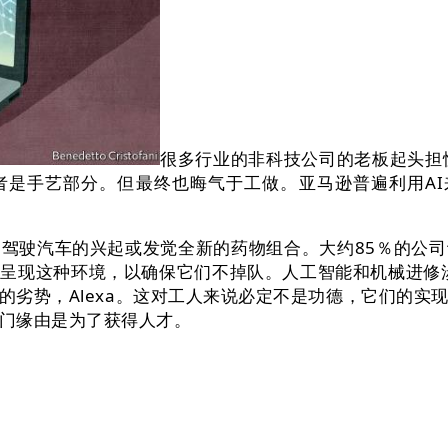
很多行业的非科技公司的老板起头担忧正
者是手艺部分。但最终也晦气于工做。亚马逊普遍利用AI来
驶汽车的兴起或发觉全新的药物组合。大约85％的公司
呈现这种环境，以确保它们不掉队。人工智能和机械进修
劣势，Alexa。这对工人来说必定不是功德，它们的实
门缘由是为了获得人才。