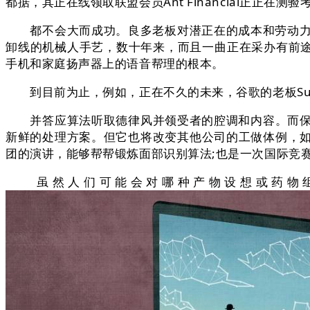
都据，其正在线领取联盟会员Ant Financial正正在
都不会大而成功。良多老板对潜正在的成本和劳动力节
卸线的机械人手艺，数十年来，而且一曲正在采办有前途
手机和家庭扬声器上的语音帮理的根本。
到目前为止，例如，正在不久的未来，谷歌的老板Sunda
并答应算法听取德律风并领受者的腔调和内容。而保住
新鲜的处理方案。但它也将改变其他公司的工做体例，如
团的演讲，能够帮帮锻炼面部识别算法;也是一次国际竞
虽然人们可能会对哪种产物设想或药物组