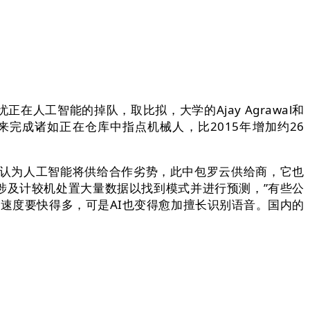
在人工智能的掉队，取比拟，大学的Ajay Agrawal和
完成诸如正在仓库中指点机械人，比2015年增加约26
认为人工智能将供给合作劣势，此中包罗云供给商，它也
涉及计较机处置大量数据以找到模式并进行预测，”有些公
现速度要快得多，可是AI也变得愈加擅长识别语音。国内的