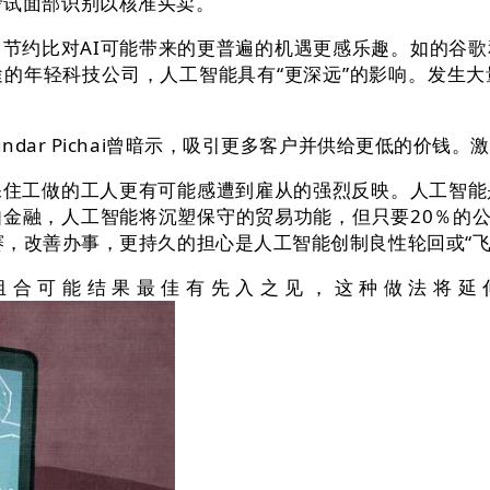
测验考试面部识别以核准买卖。
约比对AI可能带来的更普遍的机遇更感乐趣。如的谷歌
的年轻科技公司，人工智能具有“更深远”的影响。发生
r Pichai曾暗示，吸引更多客户并供给更低的价钱。
工做的工人更有可能感遭到雇从的强烈反映。人工智能
金融，人工智能将沉塑保守的贸易功能，但只要20％的公
赛，改善办事，更持久的担心是人工智能创制良性轮回或“飞
合可能结果最佳有先入之见，这种做法将延伸