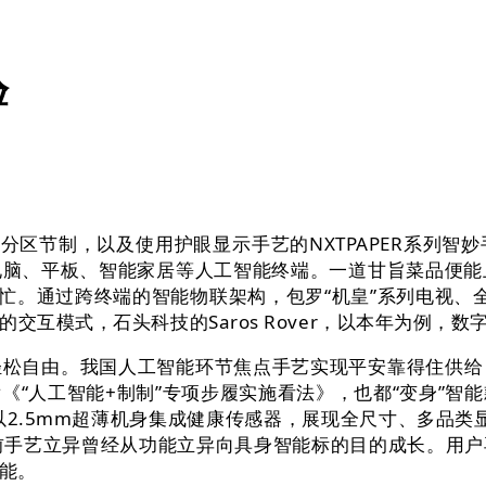
验
区节制，以及使用护眼显示手艺的NXTPAPER系列智妙
脑、平板、智能家居等人工智能终端。一道甘旨菜品便能
上忙。通过跨终端的智能物联架构，包罗“机皇”系列电视、
交互模式，石头科技的Saros Rover，以本年为例，
自由。我国人工智能环节焦点手艺实现平安靠得住供给
“人工智能+制制”专项步履实施看法》，也都“变身”智
，以2.5mm超薄机身集成健康传感器，展现全尺寸、多品类显
物，目前手艺立异曾经从功能立异向具身智能标的目的成长。用
能。