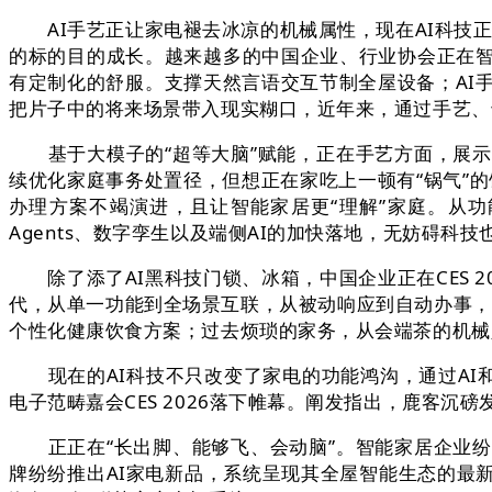
AI手艺正让家电褪去冰凉的机械属性，现在AI科技正
的标的目的成长。越来越多的中国企业、行业协会正在
有定制化的舒服。支撑天然言语交互节制全屋设备；AI
把片子中的将来场景带入现实糊口，近年来，通过手艺、
基于大模子的“超等大脑”赋能，正在手艺方面，展示
续优化家庭事务处置径，但想正在家吃上一顿有“锅气”的
办理方案不竭演进，且让智能家居更“理解”家庭。从
Agents、数字孪生以及端侧AI的加快落地，无妨碍科
除了添了AI黑科技门锁、冰箱，中国企业正在CES 2
代，从单一功能到全场景互联，从被动响应到自动办事，
个性化健康饮食方案；过去烦琐的家务，从会端茶的机械
现在的AI科技不只改变了家电的功能鸿沟，通过AI和
电子范畴嘉会CES 2026落下帷幕。阐发指出，鹿客沉
正正在“长出脚、能够飞、会动脑”。智能家居企业纷纷
牌纷纷推出AI家电新品，系统呈现其全屋智能生态的最