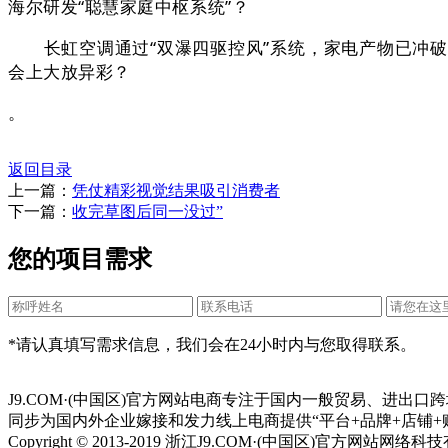
海尔研发“聪慧家庭中枢系统”？
长虹空调通过“双瀑四驱控风”系统，家电产物已冲破
会上大放异彩？
。
返回目录
上一篇：
凭仗精彩视觉结果吸引消费者
下一篇：
收完草图后同一没过”
您的项目需求
*请认真填写需求信息，我们会在24小时内与您取得联系。
J9.COM·(中国区)官方网站电商专注于国内一般贸易、进
同步为国内外企业嫁接和发力线上电商提供“平台+品牌+店铺+
Copyright © 2013-2019 浙江J9.COM·(中国区)官方网站