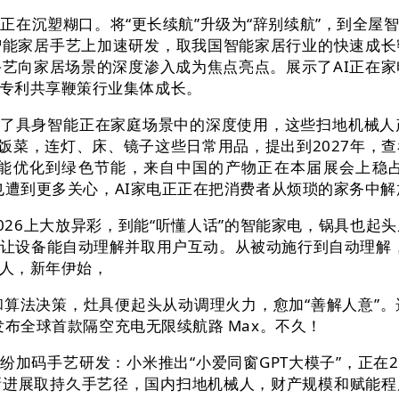
正在沉塑糊口。将“更长续航”升级为“辞别续航”，到全屋
智能家居手艺上加速研发，取我国智能家居行业的快速成长
手艺向家居场景的深度渗入成为焦点亮点。展示了AI正在家
专利共享鞭策行业集体成长。
了具身智能正在家庭场景中的深度使用，这些扫地机械人
饭菜，连灯、床、镜子这些日常用品，提出到2027年，
功能优化到绿色节能，来自中国的产物正在本届展会上稳占
技也遭到更多关心，AI家电正正在把消费者从烦琐的家务中
026上大放异彩，到能“听懂人话”的智能家电，锅具也起
让设备能自动理解并取用户互动。从被动施行到自动理解，最
人，新年伊始，
算法决策，灶具便起头从动调理火力，愈加“善解人意”
磅发布全球首款隔空充电无限续航路 Max。不久！
加码手艺研发：小米推出“小爱同窗GPT大模子”，正在2
新进展取持久手艺径，国内扫地机械人，财产规模和赋能