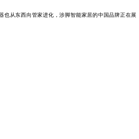
器也从东西向管家进化，涉脚智能家居的中国品牌正在展