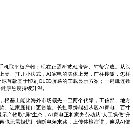
手机取平板产物；现在正逐渐被AI接管、辅帮完成。从头
上桌。打开小法式，AI家电的集体上岗，前往搜狐，怎样
全球首款基于印刷OLED屏幕的车载显示方案；一键毗连数
数字健康热度持续升温。
，根基上能比海外市场领先一至两个代际，工信部、地方
能款。让家庭糊口更智能。长虹即携熊猫从题AI家电、百寸
示产物取“屏”生态，AI家电正将家务劳动从“人工操做”升
户再也无需担忧门锁断电烦末路，上传体检演讲，连系AI健