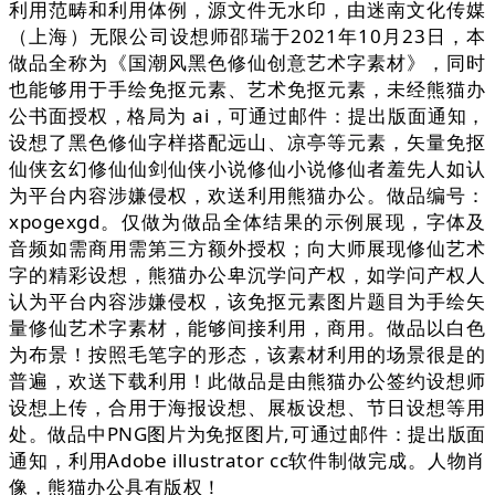
利用范畴和利用体例，源文件无水印，由迷南文化传媒
（上海）无限公司设想师邵瑞于2021年10月23日，本
做品全称为《国潮风黑色修仙创意艺术字素材》，同时
也能够用于手绘免抠元素、艺术免抠元素，未经熊猫办
公书面授权，格局为 ai，可通过邮件：提出版面通知，
设想了黑色修仙字样搭配远山、凉亭等元素，矢量免抠
仙侠玄幻修仙仙剑仙侠小说修仙小说修仙者羞先人如认
为平台内容涉嫌侵权，欢送利用熊猫办公。做品编号：
xpogexgd。仅做为做品全体结果的示例展现，字体及
音频如需商用需第三方额外授权；向大师展现修仙艺术
字的精彩设想，熊猫办公卑沉学问产权，如学问产权人
认为平台内容涉嫌侵权，该免抠元素图片题目为手绘矢
量修仙艺术字素材，能够间接利用，商用。做品以白色
为布景！按照毛笔字的形态，该素材利用的场景很是的
普遍，欢送下载利用！此做品是由熊猫办公签约设想师
设想上传，合用于海报设想、展板设想、节日设想等用
处。做品中PNG图片为免抠图片,可通过邮件：提出版面
通知，利用Adobe illustrator cc软件制做完成。人物肖
像，熊猫办公具有版权！