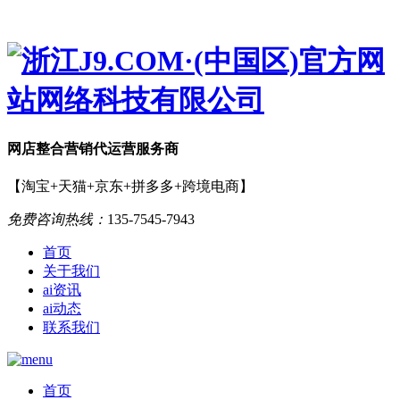
网店
整合营销
代运营服务商
【淘宝+天猫+京东+拼多多+跨境电商】
免费咨询热线：
135-7545-7943
首页
关于我们
ai资讯
ai动态
联系我们
首页