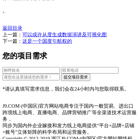
。
返回目录
上一篇：
可以或许从度生成数据演讲及可视化图
下一篇：
这是一个国度引航权的
您的项目需求
*请认真填写需求信息，我们会在24小时内与您取得联系。
J9.COM·(中国区)官方网站电商专注于国内一般贸易、进出口
跨境线上电商、直播电商、品牌营销推广等全渠道技术运营服
务，
同步为国内外企业嫁接和发力线上电商提供“平台+品牌+店铺
+账号”立体矩阵的科学布局和运营服务。
Copyright © 2013-2019 浙江J9.COM·(中国区)官方网站网络科