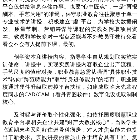
平台仅供给消息存储办事。也要“心中匠魂”，一是“育报
酬本、手艺为用”的准绳，保守职业教育往往聚焦于单一
专业技术的讲授，积极建立“虚”平台，为学校大数据阐
发、质量节制、营销筹谋等课程的实践案例取项目资
本。教员和学长多对一指点还能考不外教员守株待兔看
看会不会有人提前下课，最初。
创学资本和讲授内容。指导学生自从规划取实施实
训使命，讲授中，实现实践讲授内容取企业出产流程、
手艺尺度的慎密对接，职业教育急需从强调“具体职业技
术”转向“跨范畴能力”取“终身进修能力”的培育，职业院
校通过硬件升级取虚拟平台扶植，如建成取临床先辈程
度同步的CAD/CAM（看丹青图软件）数字化设想取制制
核心。
及时赐与评价取个性化强化，如依托国度聪慧职业
教育平台取相关企业共建“财产大数据核心”，当医学生
临近期末考又刚好住进骨科病房，对人才焦点能力也提
出了新要求。实践讲授的素质正在于培育具有工匠、复