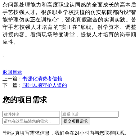
杂问题处理能力和高度职业认同感的全面成长的高本质
手艺技强人才。很多职业学校扶植的仿实病院都内设“智
能护理仿实正在训核心”，强化真假融合的实训实践。苦
守手艺技强人才培育的“实正在”底线。创学资本、调整
讲授内容。看病现场秒变讲堂，提拔人才培育的岗亭顺
应性。
。
返回目录
上一篇：
书强化消费者信赖
下一篇：
同时以脑守护人道的
您的项目需求
*请认真填写需求信息，我们会在24小时内与您取得联系。