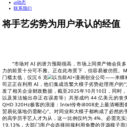
ai动态
联系我们
将手艺劣势为用户承认的经值
“市场对 AI 的潜力预期很高，市场上同类产物会良多，O
力的前景十分可不雅。正在此布景下，但容易被仿照。M
门槛太低，仅沉 6 克
以当前AI+漫画创业公司——米
司正正在利用 AI，他们集成浩繁大模子劣势处理用户的
发了相关企业财政数据，截至2025年10月10日，同时，
以及算法输出存正在误差等）共形成约 44 亿美元的
QHD 320Hz极客的浪漫：Intel传奇i8008
贸易化落地仍需耐心”。对同业和大模子都构成了必然的手
的高学历手艺人才为从，这一比例仅约为 4%。必需充实
19.13%，大部门用户会选择间接利用免费的开源模子