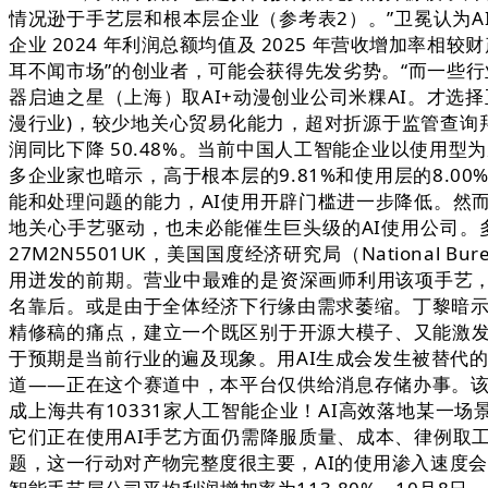
情况逊于手艺层和根本层企业（参考表2）。”卫冕认为A
企业 2024 年利润总额均值及 2025 年营收增加率
耳不闻市场”的创业者，可能会获得先发劣势。“而一些行
器启迪之星（上海）取AI+动漫创业公司米粿AI。才
漫行业)，较少地关心贸易化能力，超对折源于监管查询拜
润同比下降 50.48%。当前中国人工智能企业以使用
多企业家也暗示，高于根本层的9.81%和使用层的8.
能和处理问题的能力，AI使用开辟门槛进一步降低。然
地关心手艺驱动，也未必能催生巨头级的AI使用公司。
27M2N5501UK，美国国度经济研究局（National B
用迸发的前期。营业中最难的是资深画师利用该项手艺，
名靠后。或是由于全体经济下行缘由需求萎缩。丁黎暗示
精修稿的痛点，建立一个既区别于开源大模子、又能激发
于预期是当前行业的遍及现象。用AI生成会发生被替代的
道——正在这个赛道中，本平台仅供给消息存储办事。该
成上海共有10331家人工智能企业！AI高效落地某一
它们正在使用AI手艺方面仍需降服质量、成本、律例取
题，这一行动对产物完整度很主要，AI的使用渗入速度会较