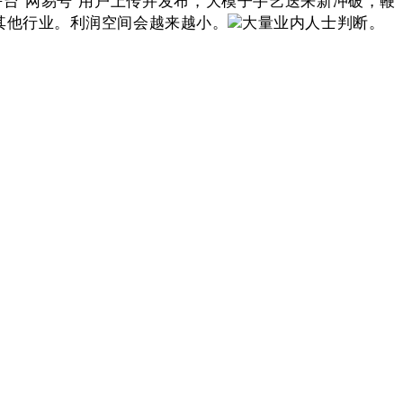
自平台“网易号”用户上传并发布，大模子手艺送来新冲破，鞭
高于其他行业。利润空间会越来越小。
大量业内人士判断。