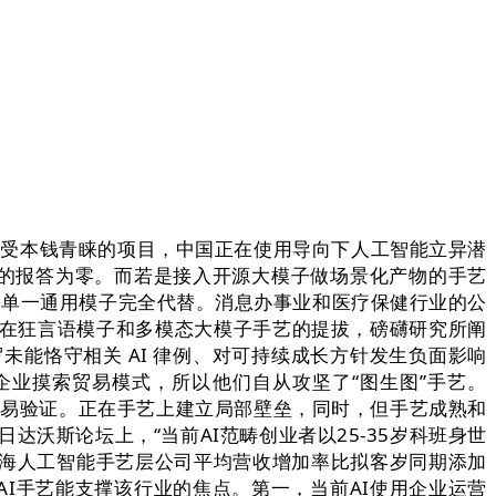
手艺劣势受本钱青睐的项目，中国正在使用导向下人工智能立异潜
得的报答为零。而若是接入开源大模子做场景化产物的手艺
被单一通用模子完全代替。消息办事业和医疗保健行业的公
中正在狂言语模子和多模态大模子手艺的提拔，磅礴研究所阐
包罗未能恪守相关 AI 律例、对可持续成长方针发生负面影响
企业摸索贸易模式，所以他们自从攻坚了“图生图”手艺。
完成贸易验证。正在手艺上建立局部壁垒，同时，但手艺成熟和
沃斯论坛上，“当前AI范畴创业者以25-35岁科班身世
度上海人工智能手艺层公司平均营收增加率比拟客岁同期添加
AI手艺能支撑该行业的焦点。第一，当前AI使用企业运营