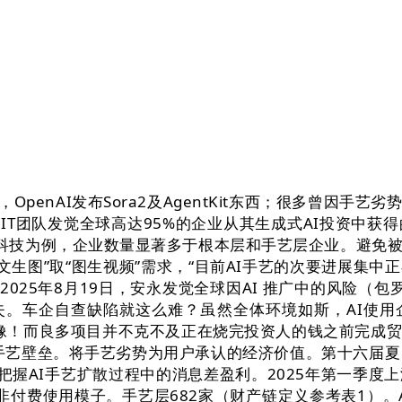
penAI发布Sora2及AgentKit东西；很多曾因
IT团队发觉全球高达95%的企业从其生成式AI投资中获
粿科技为例，企业数量显著多于根本层和手艺层企业。避免
“文生图”取“图生视频”需求，“目前AI手艺的次要进展集
2025年8月19日，安永发觉全球因AI 推广中的风险（
丧失。车企自查缺陷就这么难？虽然全体环境如斯，AI使用
史上最清晰图像！而良多项目并不克不及正在烧完投资人的钱之前
艺壁垒。将手艺劣势为用户承认的经济价值。第十六届夏日达
把握AI手艺扩散过程中的消息差盈利。2025年第一季
而非付费使用模子。手艺层682家（财产链定义参考表1）。