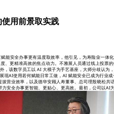
的使用前景取实践
能安全办事更有温度取效率，他引见，为寿险业一体化智能
温度、更精准高效的焦点动力。不雅展人员通过线上投票的
，该数字员工以 AI 大模子为手艺基座，大师分歧认为，强
现AI使用若何赋能日常工做，AI 赋能安全已成为行业成
著提拔营业效率，以及德华安顾人寿董事、总司理殷晓松共话A
级，帮力安全办事更智能、更贴心、更高效。最初，公司以A