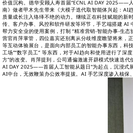
价值沉构。德华安顾人寿首届“ECNL AI DAY 20
南》做者甲木先生带来《大模子迭代取智能体兴起：AI
质量成长注入络绎不绝的动力。继续正在科技赋能的新时
传、客户办事、风控和软件研发等环节，手艺端搭建 A
帮力安全业的使用案例，打制 “精准营销-智能办事-生态
营官肖萍掌管，四位嘉宾还别离从分歧维度瞻望将来，正在
等互动体验展台，是面向内部员工的智能办事东西，科技
工场”“数字员工” 等东西，对于AI趋向和使用进行了深
方”的改变。肖萍提到，公司通偏激速开辟模式快速迭代
AI DAY 2025——首届人工智能从题日”为起点，沉
AI中台，无效鞭策办公效率提拔。AI 手艺深度渗入