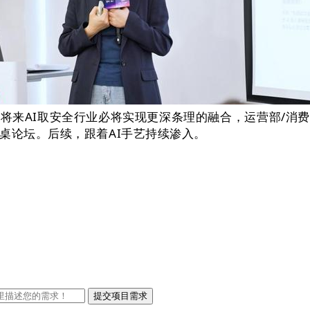
，将来AI取安全行业必将实现更深条理的融合，运营部/消
桌论坛。后续，跟着AI手艺持续渗入。