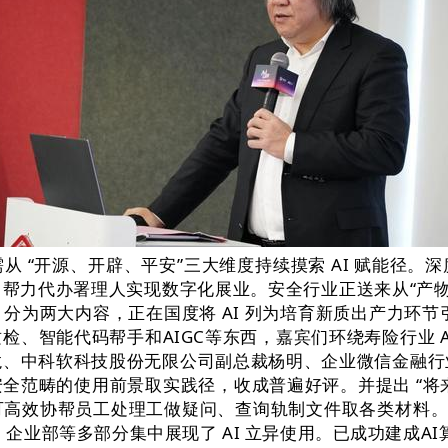
需从 “开源、开辟、平安”三大维度持续摸索 AI 赋能径
力代办署理人实现数字化展业。安全行业正送来从“产物导向
er，分为两大内容，正在国度将 AI 列为培育新质出产力环
、智能代码帮手和AIGC等东西，嘉宾们环绕寿险行业 
龙、中科软科技股份无限公司副总裁杨明、企业微信金融行
范畴的使用前景取实践径，收成普遍好评。并提出 “将来是
可高效协帮员工处理工做疑问、查询轨制文件取各类材料。笼
部等多部分集中展现了 AI 立异使用。已成功建成AI算力