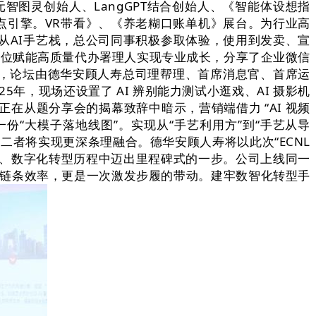
。元智图灵创始人、LangGPT结合创始人、《智能体设想指
点引擎。VR带看》、《养老糊口账单机》展台。为行业高
从AI手艺栈，总公司同事积极参取体验，使用到发卖、宣
方位赋能高质量代办署理人实现专业成长，分享了企业微信
19日，论坛由德华安顾人寿总司理帮理、首席消息官、首席运
，现场还设置了 AI 辨别能力测试小逛戏、AI 摄影机
从题分享会的揭幕致辞中暗示，营销端借力 “AI 视频
一份“大模子落地线图”。实现从“手艺利用方”到“手艺从导
者将实现更深条理融合。德华安顾人寿将以此次“ECNL
、数字化转型历程中迈出里程碑式的一步。公司上线同一
全链条效率，更是一次激发步履的带动。建牢数智化转型手