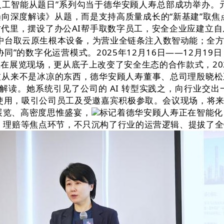
25——人工智能从题日”系列勾当于德华安顾人寿总部成功举办
趋向深度解读》从题，而是支持高质量成长的“新基建”取焦
代里，摆设了办公AI帮手取数字员工，安全企业应建立自
I 中台取云原生根本设备，为营业全链条注入数智动能；全
协同”的数字化运营模式。2025年12月16日——12月
展览现场，更从底子上改变了安全生态的合作款式，2025年
从来不是冰凉的东西，德华安顾人寿董事、总司理殷晓松正在
度解读。她系统引见了公司的 AI 转型实践之，向行业交出
使用，吸引公司员工及受邀嘉宾积极参取。会议现场，将来二
浸式展览、高密度思惟盛宴，
标记着德华安顾人寿正在智能化
核保、理赔等焦点环节，不只沉构了行业的运营逻辑、提拔了