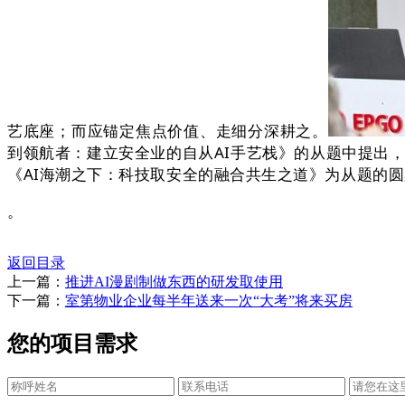
艺底座；而应锚定焦点价值、走细分深耕之。
到领航者：建立安全业的自从AI手艺栈》的从题中提出
《AI海潮之下：科技取安全的融合共生之道》为从题的圆
。
返回目录
上一篇：
推进AI漫剧制做东西的研发取使用
下一篇：
室第物业企业每半年送来一次“大考”将来买房
您的项目需求