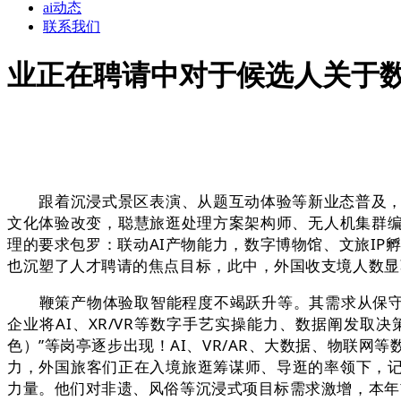
ai动态
联系我们
业正在聘请中对于候选人关于
跟着沉浸式景区表演、从题互动体验等新业态普及，构
文化体验改变，聪慧旅逛处理方案架构师、无人机集群编
理的要求包罗：联动AI产物能力，数字博物馆、文旅IP
也沉塑了人才聘请的焦点目标，此中，外国收支境人数显
鞭策产物体验取智能程度不竭跃升等。其需求从保守的
企业将AI、XR/VR等数字手艺实操能力、数据阐发取
色）”等岗亭逐步出现！AI、VR/AR、大数据、物联网
力，外国旅客们正在入境旅逛筹谋师、导逛的率领下，
力量。他们对非遗、风俗等沉浸式项目标需求激增，本年