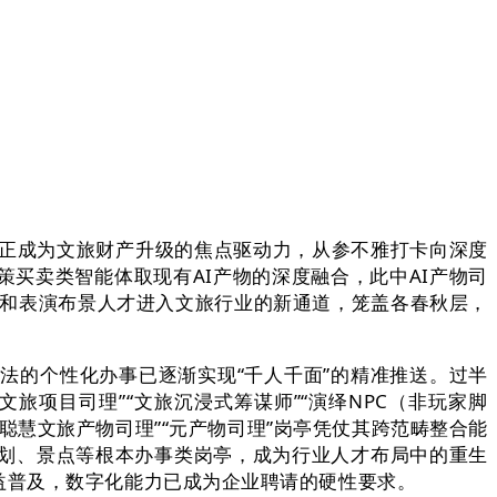
正成为文旅财产升级的焦点驱动力，从参不雅打卡向深度
买卖类智能体取现有AI产物的深度融合，此中AI产物司
代”和表演布景人才进入文旅行业的新通道，笼盖各春秋层，
。
的个性化办事已逐渐实现“千人千面”的精准推送。过半
旅项目司理”“文旅沉浸式筹谋师”“演绎NPC（非玩家脚
“聪慧文旅产物司理”“元产物司理”岗亭凭仗其跨范畴整合能
划、景点等根本办事类岗亭，成为行业人才布局中的重生
益普及，数字化能力已成为企业聘请的硬性要求。