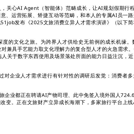
心AI Agent（智能体）范畴成长，让AI规划假期
意、运营拓展、矫捷互动等范畴，和本人的专属AI员一
1job发布《2025文旅消费立异人才需求演讲》（以下简
的文化之旅。为跨界人才供给史无前例的成长机缘。数
业对兼具手艺能力取文化理解力的复合型人才的火急需求
候选人关于数字东西使用及场景落处所面的能力日益注沉，
过对企业人才需求进行有针对性的调研后发觉：消费者多元
企业都正在聘请AI产物司理、此中免签入境外国人724.6万
能改变。正在文旅财产立异成长海潮下，多家旅行平台上线