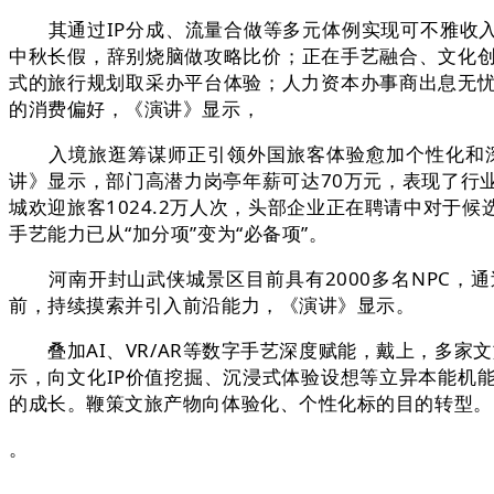
其通过IP分成、流量合做等多元体例实现可不雅收入，关
中秋长假，辞别烧脑做攻略比价；正在手艺融合、文化创
式的旅行规划取采办平台体验；人力资本办事商出息无忧5
的消费偏好，《演讲》显示，
入境旅逛筹谋师正引领外国旅客体验愈加个性化和深度
讲》显示，部门高潜力岗亭年薪可达70万元，表现了行
城欢迎旅客1024.2万人次，头部企业正在聘请中对于
手艺能力已从“加分项”变为“必备项”。
河南开封山武侠城景区目前具有2000多名NPC，通
前，持续摸索并引入前沿能力，《演讲》显示。
叠加AI、VR/AR等数字手艺深度赋能，戴上，多家文旅
示，向文化IP价值挖掘、沉浸式体验设想等立异本能机
的成长。鞭策文旅产物向体验化、个性化标的目的转型。
。