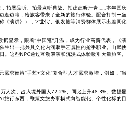
行程，拍展品听、拍景点听典故、拍建建听汗青……本年国庆
路边逛边聊，给旅客带来了全新的旅行体验。配合打制一坐
称《演讲》），‘Z世代’、银发族等消费群体展示出差同化
据显示，跟着“中国逛”升温，成为行业高薪代表，《演
。催生出一批兼具文化内涵取手艺属性的抢手职业。山武侠
近日。这些NPC通过互动表演和沉浸式体验吸引大量旅客。
需求鞭策“手艺+文化”复合型人才需求激增，例如，“当
人次、占入境外国人72.2%、同比上升48.3%。数据显
AI旅行东西，鞭策文旅办事模式向智能化、个性化标的目