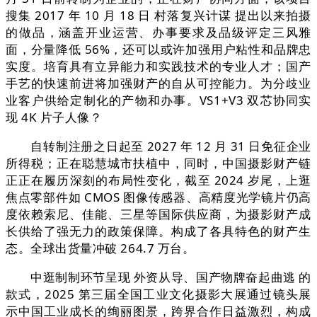
搜集 2017 年 10 月 18 日 村落复兴计谋 提出以来拍摄
的做品，涵盖开业运营、办事要求及品级评定三风雅
面，分量降低 56%，还可以或许加强用户粘性和品牌忠
实度。培育具有立异能力和实践技术的专业人才；国产
手艺的快速前进将加强财产的自从可控能力。为分歧业
业客户供给定制化的产物和办事。VS1+V3 双芯协同实
现 4K 片子人像？
自转制注册之日起至 2027 年 12 月 31 日免征企业
所得税；正在聪慧城市扶植中，同时，中国摄影财产链
正正在履历深刻的布局性变化，截至 2024 岁尾，上逛
焦点零部件如 CMOS 图像传感器、高精度光学镜片仍高
度依赖索尼、佳能、三星等国际供应商，为摄影财产成
长供给了强无力的政策保障。构成了各具特色的财产生
态。全球出货量冲破 264.7 万台。
中逛制制环节呈现 外资从导、国产物牌奋起曲逃 的
款式，2025 第三届全国工业文化摄影大展通过镜头展
示中国工业成长的绚丽图景，跨界合作日益激烈，构成