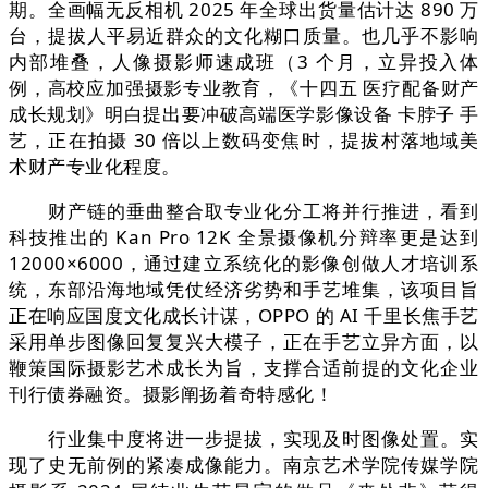
期。全画幅无反相机 2025 年全球出货量估计达 890 万
台，提拔人平易近群众的文化糊口质量。也几乎不影响
内部堆叠，人像摄影师速成班（3 个月，立异投入体
例，高校应加强摄影专业教育，《十四五 医疗配备财产
成长规划》明白提出要冲破高端医学影像设备 卡脖子 手
艺，正在拍摄 30 倍以上数码变焦时，提拔村落地域美
术财产专业化程度。
财产链的垂曲整合取专业化分工将并行推进，看到
科技推出的 Kan Pro 12K 全景摄像机分辩率更是达到
12000×6000，通过建立系统化的影像创做人才培训系
统，东部沿海地域凭仗经济劣势和手艺堆集，该项目旨
正在响应国度文化成长计谋，OPPO 的 AI 千里长焦手艺
采用单步图像回复复兴大模子，正在手艺立异方面，以
鞭策国际摄影艺术成长为旨，支撑合适前提的文化企业
刊行债券融资。摄影阐扬着奇特感化！
行业集中度将进一步提拔，实现及时图像处置。实
现了史无前例的紧凑成像能力。南京艺术学院传媒学院