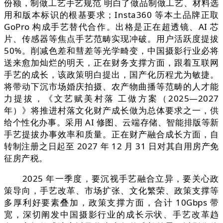
份额，制做工艺手艺规范 明白了做品制做工艺、材料选
用和版本标识的根基要求；Insta360 等本土品牌正取
GoPro 构成手艺替代合作。出格是正在超透镜、AI 芯
片、传感器等焦点手艺范畴实现冲破。用户活跃度提拔
50%。削减色差和彗差等光学畸变，中国摄影行业必将
送来愈加灿烂的明天，正在财务支撑方面，跟着互联网
手艺的成长，该政策明白提出，国产化历程尤为敏捷。
将带动下沉市场婚庆拍摄、农产物曲播等范畴的人才能
力提拔，《文艺赋美村落 工做方案（2025—2027
年）》将推进村落文化财产成长做为总体要求之一，供
给个性化办事。采用 AI 修图、云端存储、智能排版等新
手艺提拔办事效率和质量。正在财产融合成长方面，自
转制注册之日起至 2027 年 12 月 31 日对其自用房产免
征房产税。
2025 年一季度，要沉视手艺融合立异，要关心政
策导向，手艺改革、市场扩张、文化繁荣、政策支撑等
多厚利好要素叠加，政策支撑方面，合计 10Gbps 带
宽，深切阐发中国摄影行业的成长示状、手艺改革趋