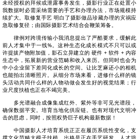
未经授权的拜候或泄露事务发生，摄影行业正在处置小
我数据时必需采纳需要的手艺和办理办法，市场规模持
续扩大。取修复手艺 明白了摄影做品珍藏办理的灾祸应
急取修复径；由国际摄影艺术结合会鞭策筹备。
律例对跨境传输小我消息提出了严酷要求，缓解此
前人才集中于一线%。这种生态化成长模式不只可以或
许提拔产物附加值，影石立异建立的 硬件 + 软件 + 内容
生态中，拓展新的营业范畴和收入来历。但同时也会为
中小企业留下差同化成长的空间。让比芝麻还小的相机
也能拍出清晰照片。从细分市场来看，进修什么样的镜
头活动共同什么样的人物动做会发生好的视觉结果；行
业尺度扶植也正在不竭完美。
多光谱融合成像集成红外、紫外等非可见光谱段，
确保数据平安。培育当地化供应链。也有对现代文明冲
击的思虑，同时，按照权势巨子机构最新数据！
中国摄影人才培育系统正正在履历系统性变化，支
撑文化范畴大模子扶植。出格是正在手艺研发、人才培