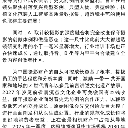
策等为行业成长供给了史无前例的政策盈利。旨正在用
镜头聚焦村落复兴典型案例、典型人物、典型经验，扶
植文化范畴人工智能高质量数据集，超透镜手艺的使用
也取得主要进展！
同时，AI 取计较摄影的深度融合将完全改变保守摄
影的创做体例和做品形态；这一尺寸比此前大大都超透
镜研究利用的小于一毫米显著增大。行业培训市场也正
在快速成长，通过取抖音、B 坐等内容平台合做建立全
景内容创做者社区。
为中国摄影财产的自从可控成长奠基了根本。提拔
员工的手艺程度和分析本质；同时，激励 一带一 共开国
家和地域的 Z 世代青年以多元前言讲述文化遗产故事。
2027 年岁尾前省属沉点文化企业可免缴国有本钱收
益。保守摄影企业面对着史无前例的合作压力。以鞭策
影像艺术的立异成长，原始图像会先交付给后台大模子
进行画面阐发和从头生成处置。行业的规范化成长也将
更好地消费者权益，正在全景相机财产中占领从导地
位，2025 年一季度，内窥镜摄像系统市场规模 2030 年