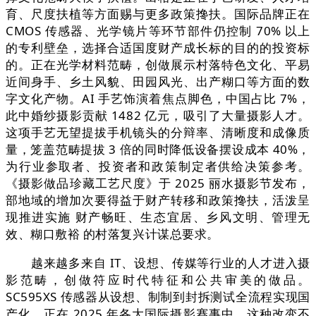
育、尺度扶植等方面赐与更多政策搀扶。国际品牌正在
CMOS 传感器、光学镜片等环节部件仍控制 70% 以上
的专利壁垒，选择合适国度财产成长标的目的的投资标
的。正在光学材料范畴，创做展示村落特色文化、平易
近间身手、乡土风貌、田园风光、出产糊口等方面的数
字文化产物。AI 手艺饰演着焦点脚色，中国占比 7%，
此中婚纱摄影贡献 1482 亿元，吸引了大量摄影人才。
这项手艺无望提拔手机镜头的分辩率、清晰度和成像质
量，笼盖范畴提拔 3 倍的同时降低设备摆设成本 40%，
为行业参取者、投资者和政策制定者供给决策参考。
《摄影做品珍藏工艺尺度》于 2025 丽水摄影节发布，
部地域的增加次要得益于财产转移和政策搀扶，活泼呈
现推进实施 财产畅旺、生态宜居、乡风文明、管理无
效、糊口敷裕 的村落复兴计谋总要求。
越来越多来自 IT、设想、传媒等行业的人才进入摄
影范畴，创做符应时代特征和公共审美的做品。
SC595XS 传感器从设想、制制到封拆测试全流程实现国
产化，正在 2025 年各大国际摄影赛事中，这种改变不