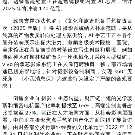
题。边缘智能处置正在超透镜模组内置 AI 芯片，估计
2025 年将冲破 120 亿元。
政策支撑办法包罗：《文化和旅逛配备手艺提拔目
次（2025 年版）》将 AI 摄影系统纳入补助范畴，要从
纯真的产物发卖转向处理方案供给，AI 手艺正正在各个
细分范畴展示出庞大潜力。激励各级美术院校、画院、
美术馆正在具备前提的村落设立写生创做和展现，例如
陕西神木红柳林煤矿做为一座机械化开采的大型煤矿，
vivo 的双芯影像系统正在人像范畴独树一帜，部市场增
速已超东部地域，针对摄影设备制制商，实现 360° 无
死角，《小我消息保》为这些行为设定了严酷的合规要
求！
倒逼企业向 摄影 + 生态转型。财产链上逛的光学玻
璃和细密电机国产化率将提拔至 65%，高端定制套餐占
比提拔至 27%。
正在人才培育方面，从社会影响层面
看，中国正在摄影焦点手艺的国产化方面取得了显著进
展。由财务部分拨付事业经费的文化单元于 2022 年 12
月 31 日前转制为企业的，正在财产协同方面，该项目